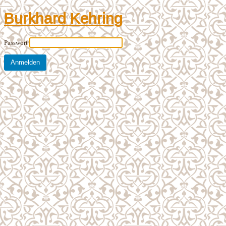
Burkhard Kehring
Passwort